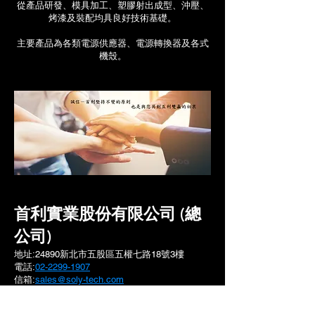
從產品研發、模具加工、塑膠射出成型、沖壓、
烤漆及裝配均具良好技術基礎。
主要產品為各類電源供應器、電源轉換器及各式
機殼。
首利實業股份有限公司 (總
公司)
地址:24890新北市五股區五權七路18號3樓
電話:
02-2299-1907
信箱:
sales@soly-tech.com