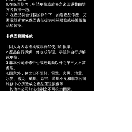
6.在保固期內，申請更換或維修之來回運費由雙
方各負擔一趟。
7. 在產品符合保固的條件下，如遇產品停產，艾
湃電競皆會依保固責任提供相關服務或接近規格
品項替換。
非保固範圍條款
1.因人為因素造成或非自然使用而損壞。
2.產品自行拆解、修改或修理。零組件自行拆解
或更換。
3.非本公司維修中心或經銷商以外之第三人不當
處理。
4.因意外，包含但不限於、雷擊、火災、地震、
水災、雪災、颶風、蟲害、通風不良和非本公司
維修中心所造成之產品運送損傷等
其他本公司無法控制之不可抗力因素。
5.外觀損傷、線材破損、防拆保固標籤損毀、螺
絲滑牙等。
6.產品僅適用於個人桌上型電腦系統，若用於特
殊用途，包含但不限於特殊超高負載運算系統(如
虛擬貨幣礦機)、
作為工業用途(如使用於工業機台)、作為測試設
備使用等，將排除在保固條款外。
7.過度使用情形發生而導致超過電源供應器接頭