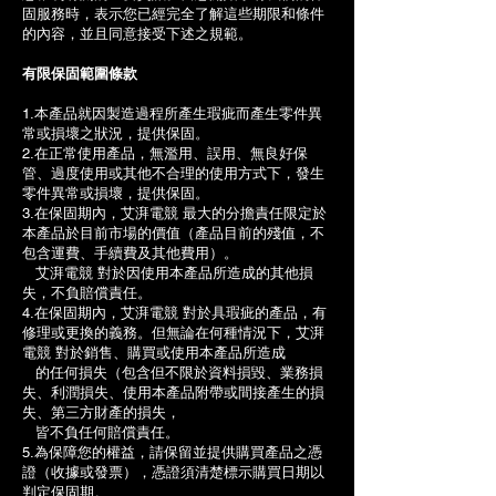
固服務時，表示您已經完全了解這些期限和條件
的內容，並且同意接受下述之規範。
有限保固範圍條款
1.本產品就因製造過程所產生瑕疵而產生零件異
常或損壞之狀況，提供保固。
2.在正常使用產品，無濫用、誤用、無良好保
管、過度使用或其他不合理的使用方式下，發生
零件異常或損壞，提供保固。
3.在保固期內，艾湃電競 最大的分擔責任限定於
本產品於目前市場的價值（產品目前的殘值，不
包含運費、手續費及其他費用）。
艾湃電競 對於因使用本產品所造成的其他損
失，不負賠償責任。
4.在保固期內，艾湃電競 對於具瑕疵的產品，有
修理或更換的義務。但無論在何種情況下，艾湃
電競 對於銷售、購買或使用本產品所造成
的任何損失（包含但不限於資料損毀、業務損
失、利潤損失、使用本產品附帶或間接產生的損
失、第三方財產的損失，
皆不負任何賠償責任。
5.為保障您的權益，請保留並提供購買產品之憑
證（收據或發票），憑證須清楚標示購買日期以
判定保固期。